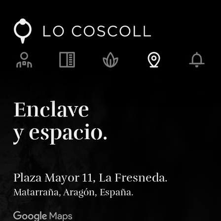
Lo Coscoll
Alimentos, fuego y ascuas
Recursos y responsabilidad
Enclave y espacio
Blog
Enclave
y espacio.
Plaza Mayor 11, La Fresneda.
Matarraña, Aragón, España.