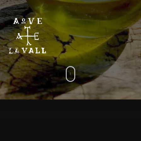
El Convent
1613