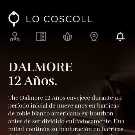
Lo Coscoll
Alimentos, fuego y ascuas
Recursos y responsabilidad
Enclave y espacio
Blog
DALMORE
12 Años.
The Dalmore 12 Años envejece durante un
período inicial de nueve años en barricas
de roble blanco americano ex-bourbon
antes de ser dividido cuidadosamente. Una
mitad continúa su maduración en barricas