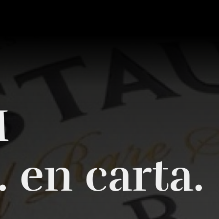
M
. en carta.